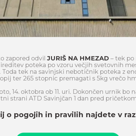
eto zapored odvil
JURIŠ NA HMEZAD
– tek po 
prireditev poteka po vzoru večjih svetovnih me
t. Toda tek na savinjski nebotičnik poteka z 
opij ter 265 stopnic premagati s 5kg vrečo hm
oto, 14. oktobra ob 11. uri. Dokončen urnik bo n
letni strani ATD Savinjčan 1 dan pred pričetkom
j o pogojih in pravilih najdete v raz