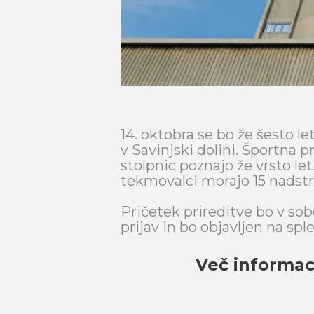
14. oktobra se bo že šesto l
v Savinjski dolini. Športna 
stolpnic poznajo že vrsto le
tekmovalci morajo 15 nadstr
Pričetek prireditve bo v sob
prijav in bo objavljen na sp
Več informaci