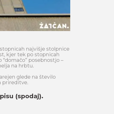
stopnicah najvišje stolpnice
st, kjer tek po stopnicah
eno “domačo” posebnostjo –
elja na hrbtu.
arejen glede na število
 prireditve.
pisu (spodaj).