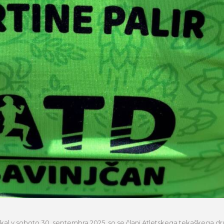
ekal v soboto 30. septembra 2025, so se člani Atletskega tekaškega dru