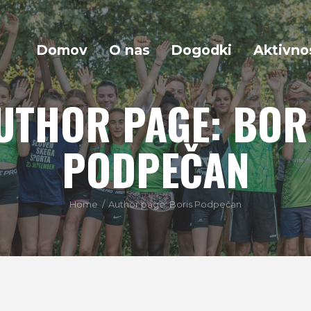
Domov
O nas
Dogodki
Aktivno
UTHOR PAGE: BOR
PODPEČAN
Home
Author page: Boris Podpečan