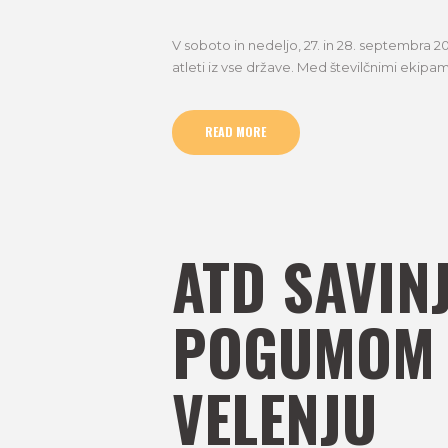
V soboto in nedeljo, 27. in 28. septembra 20
atleti iz vse države. Med številčnimi ekipami
READ MORE
ATD SAVIN
POGUMOM N
VELENJU