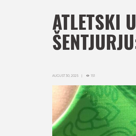
ATLETSKI 
ŠENTJURJU:
AUGUST 30, 2025
151