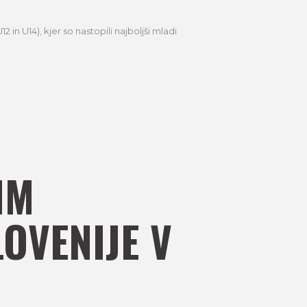
 in U14), kjer so nastopili najboljši mladi
IM
OVENIJE V