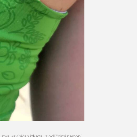
štva Savinjčan izkazali z odličnimi nastopi