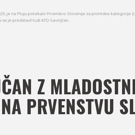
25, je na Ptuju potekalo Prvenstvo Slovenije za pionirske kategorije (U12
 se je predstavil tudi ATD Savinjčan...
JČAN Z MLADOSTN
A PRVENSTVU SL