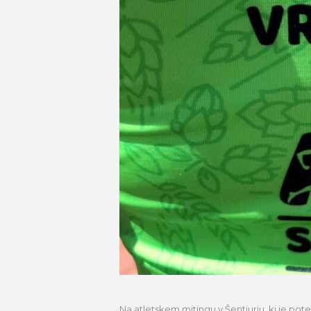
Na atletskem mitingu v Šentjurju, ki je pot