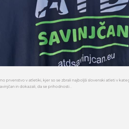
prvenstvo v atletiki, kjer so se zbrali najboljši slovenski atleti v katego
injčan in dokazali, da se prihodnosti...