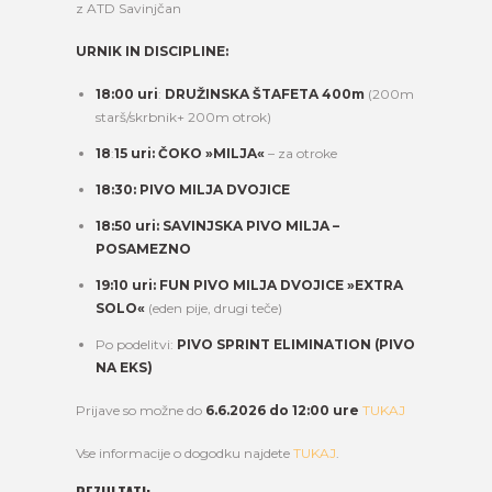
z ATD Savinjčan
URNIK IN DISCIPLINE:
18:00 uri
:
DRUŽINSKA ŠTAFETA 400m
(200m
starš/skrbnik+ 200m otrok)
18
:
15 uri: ČOKO »MILJA«
– za otroke
18:30: PIVO MILJA DVOJICE
18:50 uri:
SAVINJSKA PIVO MILJA –
POSAMEZNO
19:10 uri: FUN PIVO MILJA DVOJICE »EXTRA
SOLO«
(eden pije, drugi teče)
Po podelitvi:
PIVO SPRINT ELIMINATION (PIVO
NA EKS)
Prijave so možne do
6.6.2026 do 12:00 ure
TUKAJ
Vse informacije o dogodku najdete
TUKAJ
.