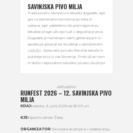
SAVINJSKA PIVO MILJA
Tradicionalni rekreativni tekaški dogodek, kjer
gre za edinstveno kombinacijo teka in
zabave, kjer udeleženci ob premagovanju
tekaške proge uživajo tudi v degustaciji piva.
Dogodek je namenjen vsem generacijam in
spodbuja gibanje ter druženje v sproščenem
vzdušju. Vsako leto privabi številne tekače in
ljubitelje piva iz vse Slovenije. Pridruži se nam
in doživi nepozabno tekaško-pivsko izkušnjo!
Aktualno
RUNFEST 2026 – 12. SAVINJSKA PIVO
MILJA
KDAJ:
sobota, 6. junij 2026 ob 18:00 uri
KJE:
športni center Žalec
ORGANIZATOR:
Savinjska skušnjava v sodelovanju