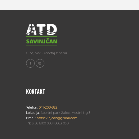
Gibaj več - športaj z nami
KONTAKT
Telefon:
041-208-822
Lokacija:
Športni park Žalec, Mestni trg 3
Email:
atdsavinjcan@gmail.com
Trr:
SI56 6100 0001 0063 030