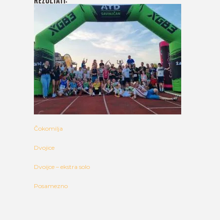
REZULTATI:
Čokomilja
Dvojice
Dvoijce – ekstra solo
Posamezno