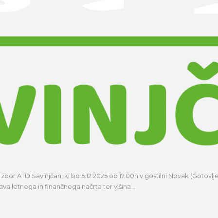
bor ATD Savinjčan, ki bo 5.12.2025 ob 17.00h v gostilni Novak (Gotovlj
va letnega in finančnega načrta ter višina...