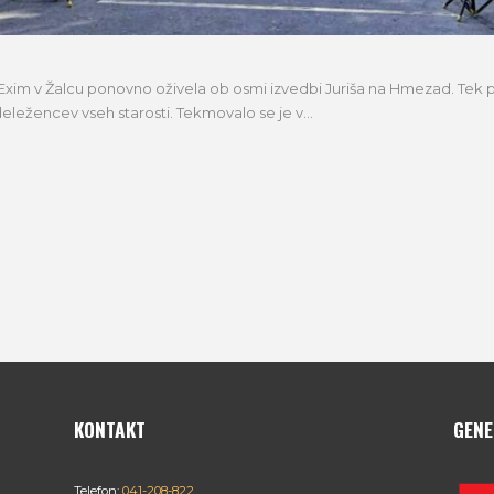
Exim v Žalcu ponovno oživela ob osmi izvedbi Juriša na Hmezad. Tek po 
udeležencev vseh starosti. Tekmovalo se je v...
KONTAKT
GENE
Telefon:
041-208-822