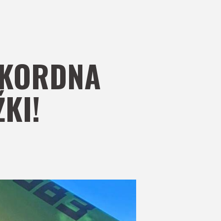
EKORDNA
KI!