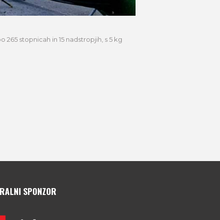
265 stopnicah in 15 nadstropjih, s 5 kg
RALNI SPONZOR