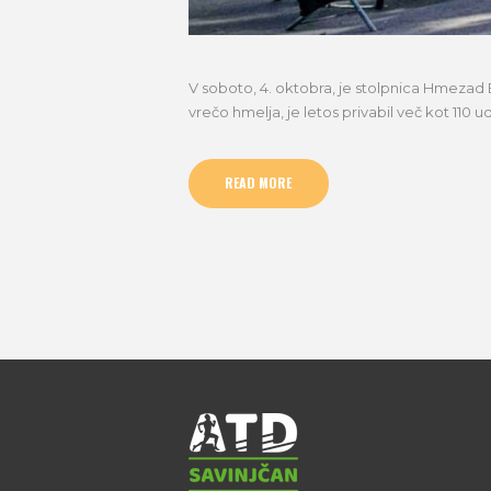
V soboto, 4. oktobra, je stolpnica Hmezad 
vrečo hmelja, je letos privabil več kot 110 
READ MORE