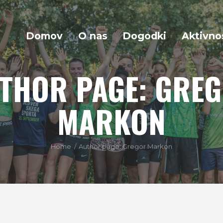
Domov
O nas
Dogodki
Aktivno
THOR PAGE: GRE
MARKON
Home
Author page: Gregor Markon