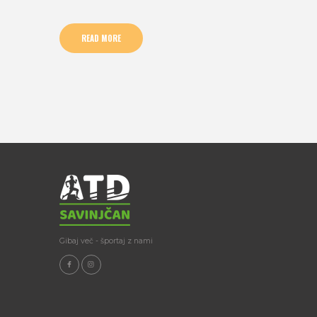
READ MORE
Gibaj več - športaj z nami