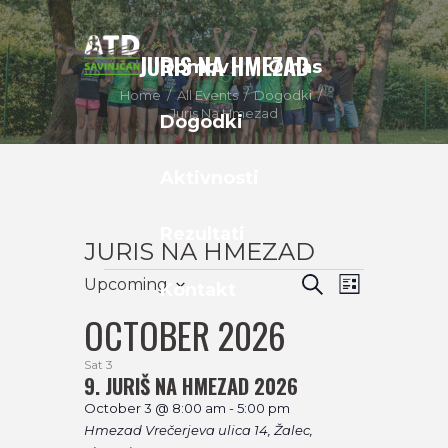
JURIS NA HMEZAD
Domov
O nas
Home
All Events
Dogodki
Juris Na Hmezad
Dogodki
Aktivnosti
Rezultati
JURIS NA HMEZAD
EVENTS
E
E
S
Upcoming
Kontakt
L
E
S
V
I
V
OCTOBER 2026
A
S
e
R
T
E
l
E
C
Sat
3
e
H
9. JURIŠ NA HMEZAD 2026
N
c
N
October 3 @ 8:00 am
-
5:00 pm
t
T
Hmezad
Vrečerjeva ulica 14, Žalec,
d