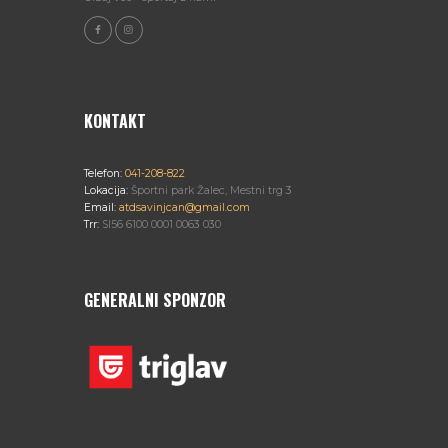
T
V
I
I
O
E
N
KONTAKT
W
S
Telefon:
041-208-822
Lokacija:
Športni park Žalec, Mestni trg 3
Email:
atdsavinjcan@gmail.com
N
Trr:
SI56 6100 0001 0063 030
A
GENERALNI SPONZOR
V
I
G
A