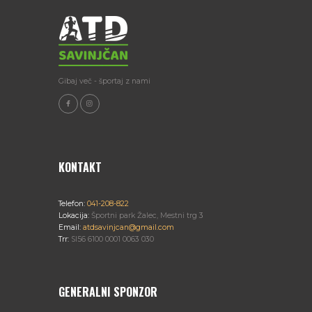
T
V
I
I
O
E
Gibaj več - športaj z nami
N
W
S
N
KONTAKT
A
Telefon:
041-208-822
V
Lokacija:
Športni park Žalec, Mestni trg 3
Email:
atdsavinjcan@gmail.com
Trr:
SI56 6100 0001 0063 030
I
G
GENERALNI SPONZOR