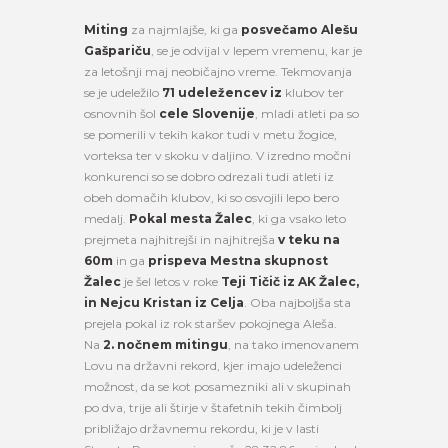
Miting
za najmlajše, ki ga
posvečamo Alešu
Gašpariču
, se je odvijal v lepem vremenu, kar je
za letošnji maj neobičajno vreme. Tekmovanja
se je udeležilo
71 udeležencev iz
klubov ter
osnovnih šol
cele Slovenije
, mladi atleti pa so
se pomerili v tekih kakor tudi v metu žogice,
vorteksa ter v skoku v daljino. V izredno močni
konkurenci so se dobro odrezali tudi atleti iz
obeh domačih klubov, ki so osvojili lepo bero
medalj.
Pokal mesta Žalec
, ki ga vsako leto
prejmeta najhitrejši in najhitrejša
v teku na
60m
in ga
prispeva Mestna skupnost
Žalec
je šel letos v roke
Teji Tičič iz AK Žalec,
in Nejcu Kristan iz Celja
. Oba najboljša sta
prejela pokal iz rok staršev pokojnega Aleša.
Na
2. nočnem mitingu
, na tako imenovanem
Lovu na državni rekord, kjer imajo udeleženci
možnost, da se kot posamezniki ali v skupinah
po dva, trije ali štirje v štafetnih tekih čimbolj
približajo državnemu rekordu, ki je v lasti