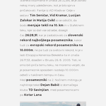
Staneta Rozmana in znaša 28:32,86, se je zbralo
nekaj manj udeležencev, kot je bilo sprva
pričakovati. Fantje iz AD Kladivar Celje v
sestavi
Tim Seničar, Vid Kramar, Lucijan
Zalokar in Matija Cvikl
so se odločili, da
bodo
menjaje tekli na 10. km
in v štafetnem
teku, kjer so dali vse od sebe, dosegli
čas
26:28,91
, kar je zadostovalo za
slovenski
rekord najboljšega posameznika
, kakor
tudi za
evropski rekord posameznika na
10.000m
, ne pa tudi za svetovni rekord, ki je v
lasti Etiopijca Kenenisa Bekeleta-ta in znaša
26:17,53, dosežen v Bruslu 26. 8. 2005. Tisti, ki
smo bili priča temu teku, ne moremo verjeti, da
je posameznik sposoben razdaljo 10.000m
odteči v takšnem tempu in času.
Med
posamezniki
na 2. Nočnem mitingu je
najhitreje tekel
Dejan Babič
iz domačega
kluba
TD Savinjčan
, med posameznicami
pa
Kotar Lana
.