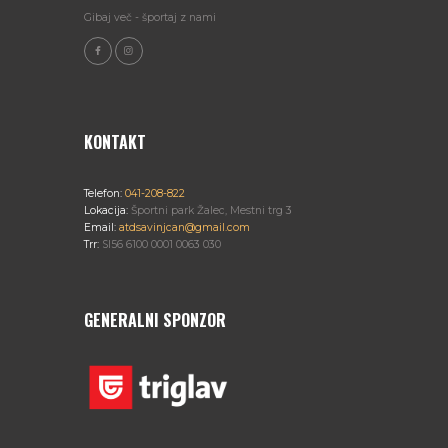
Gibaj več - športaj z nami
KONTAKT
Telefon:
041-208-822
Lokacija:
Športni park Žalec, Mestni trg 3
Email:
atdsavinjcan@gmail.com
Trr:
SI56 6100 0001 0063 030
GENERALNI SPONZOR