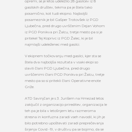
opremi, se je letos udeležilo 28 gasilcev iz 8
gasilskih društev, tekma pa je štela tako
posamično, kot tudi ekipno. Najboljši
posameznik je bil Gašper Trotovšek iz PGD
Ljubečna, pred drugo uvrščenim Dejan Vohom
iz PGD Ponikva pri Žalcu, tretje mesto pa si je
pritekel Tej Koprivc iz PGD Žalec, ki je bil
najmlajši udeleženec med gasilci.
V ekipnem točkovanju med gasilci, kjer sta se
štela dva najboljša rezultata v vsaki ekipi so
slavili člani PGD Ljubečna, pred drugo
uvrščenimi člani PGD Ponikva pri Žalcu, tretje
mesto pa so si pritekli člani Operativne enote
Griže.
ATD Savinjčan je s 3. Jurišem na Hmezad letos
zaključil z organizacijo prireditev, organizacija le
teh pa je bila v letošnjem letu razmeroma
stresna in konfuzna zaradi vseh navodil, ki jih je
bilo potrebno upoštevati zaradi preprečevanja
širjenja Covid -19, v društvu pa se bojimo, da se