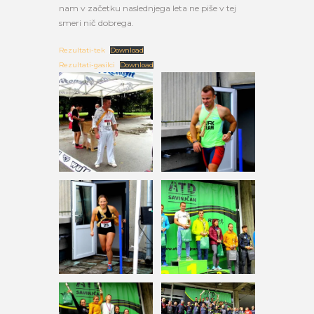
nam v začetku naslednjega leta ne piše v tej
smeri nič dobrega.
Rezultati-tek
Download
Rezultati-gasilci
Download