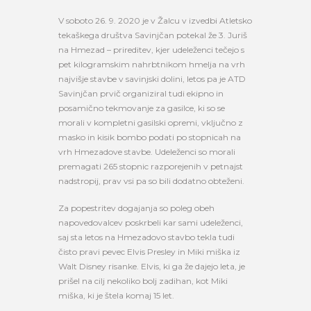
V soboto 26. 9. 2020 je v Žalcu v izvedbi Atletsko
tekaškega društva Savinjčan potekal že 3. Juriš
na Hmezad – prireditev, kjer udeleženci tečejo s
pet kilogramskim nahrbtnikom hmelja na vrh
najvišje stavbe v savinjski dolini, letos pa je ATD
Savinjčan prvič organiziral tudi ekipno in
posamično tekmovanje za gasilce, ki so se
morali v kompletni gasilski opremi, vključno z
masko in kisik bombo podati po stopnicah na
vrh Hmezadove stavbe. Udeleženci so morali
premagati 265 stopnic razporejenih v petnajst
nadstropij, prav vsi pa so bili dodatno obteženi.
Za popestritev dogajanja so poleg obeh
napovedovalcev poskrbeli kar sami udeleženci,
saj sta letos na Hmezadovo stavbo tekla tudi
čisto pravi pevec Elvis Presley in Miki miška iz
Walt Disney risanke. Elvis, ki ga že dajejo leta, je
prišel na cilj nekoliko bolj zadihan, kot Miki
miška, ki je štela komaj 15 let.