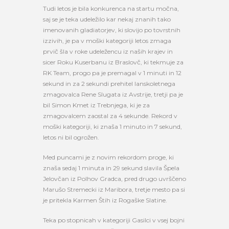
Tudi letos je bila konkurenca na startu močna,
saj se je teka udeležilo kar nekaj znanih tako
imenovanih gladiatorjev, ki slovijo po tovrstnih
izzivih, je pa v moški kategoriji letos zmaga
prvič šla v roke udeležencu iz naših krajev in
sicer Roku Kuserbanu iz Braslovč, ki tekmuje za
RK Team, progo pa je premagal v 1 minuti in 12
sekund in za 2 sekundi prehitel lanskoletnega
zmagovalca Rene Slugata iz Avstrije, tretji pa je
bil Simon Kmet iz Trebnjega, ki je za
zmagovalcem zaostal za 4 sekunde. Rekord v
moški kategoriji, ki znaša 1 minuto in 7 sekund,
letos ni bil ogrožen.
Med puncami je z novim rekordom proge, ki
znaša sedaj 1 minuta in 29 sekund slavila Špela
Jelovčan iz Polhov Gradca, pred drugo uvrščeno
Marušo Stremecki iz Maribora, tretje mesto pa si
je pritekla Karmen Štih iz Rogaške Slatine.
Teka po stopnicah v kategoriji Gasilci v vsej bojni