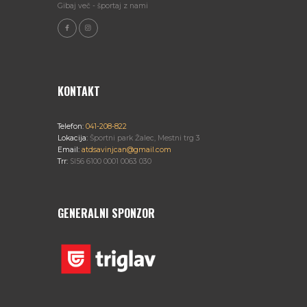
Gibaj več - športaj z nami
KONTAKT
Telefon:
041-208-822
Lokacija:
Športni park Žalec, Mestni trg 3
Email:
atdsavinjcan@gmail.com
Trr:
SI56 6100 0001 0063 030
GENERALNI SPONZOR