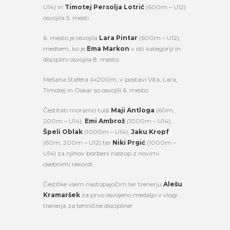
U14) in
Timotej Persolja Lotrič
(600m – U12)
osvojila 5. mesti.
6. mesto je osvojila
Lara Pintar
(600m – U12),
medtem, ko je
Ema Markon
v isti kategoriji in
disciplini osvojila 8. mesto.
Mešana štafeta 4x200m, v postavi Vita, Lara,
Timotej in Oskar so osvojili 6. mesto.
Čestitati moramo tudi
Maji Antloga
(60m,
200m – U14),
Emi Ambrož
(1000m – U14),
Špeli Oblak
(1000m – U14),
Jaku Kropf
(60m, 200m – U12) ter
Niki Prgić
(1000m –
U14) za njihov borbeni nastop z novimi
osebnimi rekordi.
Čestitke vsem nastopajočim ter trenerju
Alešu
Kramaršek
za prvo osvojeno medaljo v vlogi
trenerja za tehnične discipline!