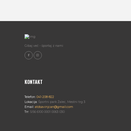
Gibaj več - športaj z nami
KONTAKT
Telefon:
041-208-822
Lokacija:
Športni park Žalec, Mestni trg 3
Email:
atdsavinjcan@gmail.com
Trr:
SI56 6100 0001 0063 030