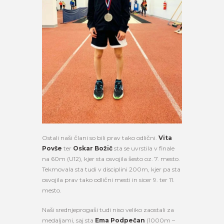
Ostali naši člani so bili prav tako odlični.
Vita
Povše
ter
Oskar Božič
sta se uvrstila v finale
na 60m (U12), kjer sta osvojila šesto oz. 7. mesto.
Tekmovala sta tudi v disciplini 200m, kjer pa sta
osvojila prav tako odlični mesti in sicer 9. ter 11.
mesto.
Naši srednjeprogaši tudi niso veliko zaostali za
medaljami, saj sta
Ema Podpečan
(1000m –