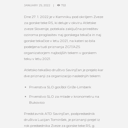
JANUARY 29, 2022
753
Dne 27. 1. 2022 je v Kamniku pod okriljem Zveze
za gorske teke RS, ki deluje v okviru Atletske
zveze Slovenije, potekala zaključna prireditev
oziroma proglasitev naj gorskega tekača in naj
gorske tekačice v letu 2021, na kateri so bila
podeljena tudi priznanja ZGT/AZS
organizatorjem najboljših tekem v gorskem
teku v letu 2021.
Atletsko tekaško društvo Savinjčan je prejelo kar
dve priznanji za organizacijo naslednjih tekem:
Prvenstva SLO gor/dol Griže-Limberk
Prvenstvo SLO za mlade v kronometru na
Bukovico
Predstavnik ATD Savinjčan, podpredsednik
društva Lucijan Tominšek, je priznanji prejel iz
rok predsednika Zveze za gorske teke RS, g.