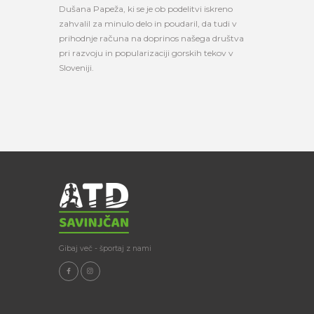
Dušana Papeža, ki se je ob podelitvi iskreno
zahvalil za minulo delo in poudaril, da tudi v
prihodnje računa na doprinos našega društva
pri razvoju in popularizaciji gorskih tekov v
Sloveniji.
Gibaj več - športaj z nami