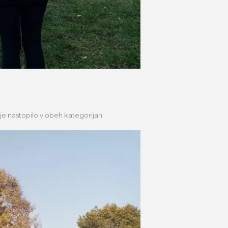
 je nastopilo v obeh kategorijah.