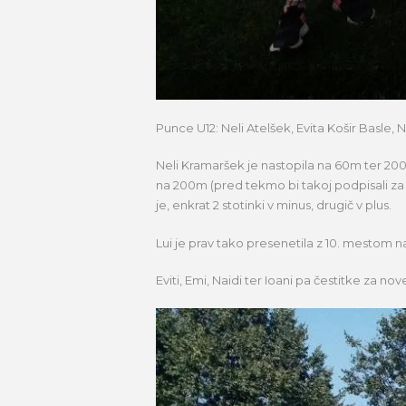
Punce U12: Neli Atelšek, Evita Košir Basle,
Neli Kramaršek je nastopila na 60m ter 20
na 200m (pred tekmo bi takoj podpisali za
je, enkrat 2 stotinki v minus, drugič v plus.
Lui je prav tako presenetila z 10. mestom n
Eviti, Emi, Naidi ter Ioani pa čestitke za 