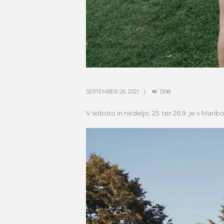
SEPTEMBER 26, 2021
1398
V soboto in nedeljo, 25. ter 26.9. je v Mari