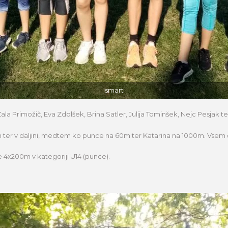
smart
la Primožič, Eva Zdolšek, Brina Satler, Julija Tominšek, Nejc Pesjak t
0m ter v daljini, medtem ko punce na 60m ter Katarina na 1000m. Vsem
 4x200m v kategoriji U14 (punce).