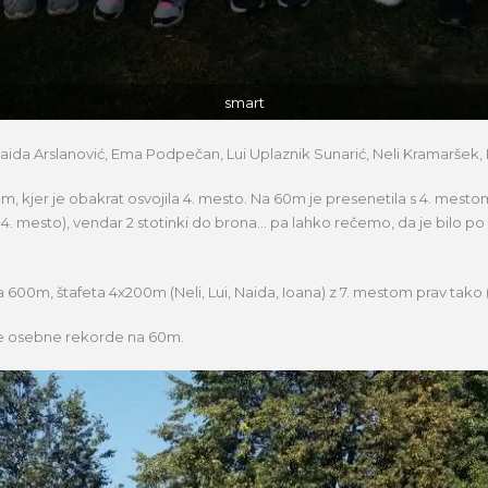
smart
 Naida Arslanović, Ema Podpečan, Lui Uplaznik Sunarić, Neli Kramaršek,
0m, kjer je obakrat osvojila 4. mesto. Na 60m je presenetila s 4. m
 4. mesto), vendar 2 stotinki do brona… pa lahko rečemo, da je bilo 
a 600m, štafeta 4x200m (Neli, Lui, Naida, Ioana) z 7. mestom prav tako 
nove osebne rekorde na 60m.