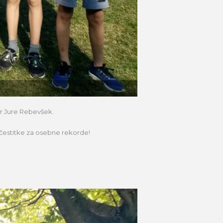
er Jure Rebevšek.
 čestitke za osebne rekorde!