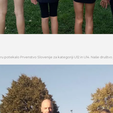
boru potekalo Prvenstvo Slovenije za kategoriji U12 in U14. Naše društvo