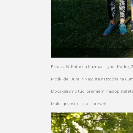
Ekipa U14: Katarina Kuzman, Lynet Kodre, Za
Moški del, Jure in Nejc sta nastopila na 6
Dočakali smo tudi premierni nastop štafete
Malo igrivosti ni nikoli preveč…