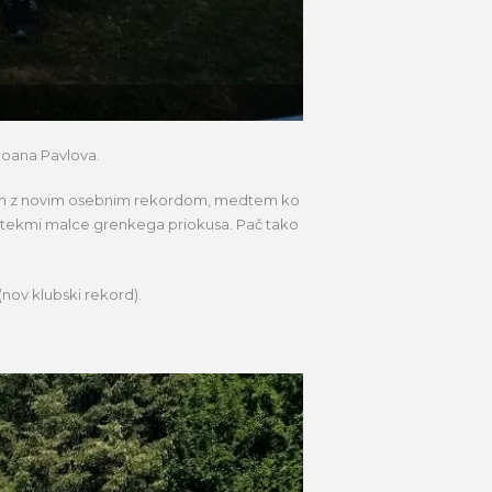
 Ioana Pavlova.
estom z novim osebnim rekordom, medtem ko
po tekmi malce grenkega priokusa. Pač tako
(nov klubski rekord).