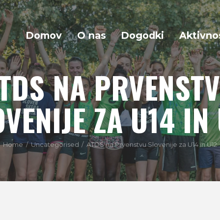
Domov
O nas
Dogodki
Aktivno
TDS NA PRVENST
VENIJE ZA U14 IN
Home
Uncategorised
ATDS na Prvenstvu Slovenije za U14 in U12