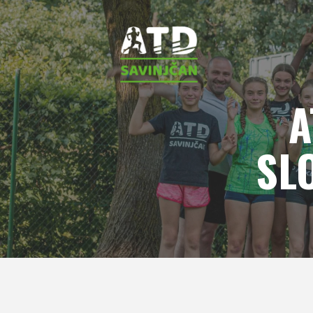
A
SLO