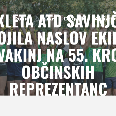
KLETA ATD SAVINJ
Domov
O nas
Dogodki
Aktivno
OJILA NASLOV EKI
VAKINJ NA 55. KR
OBČINSKIH
REPREZENTANC
e
Uncategorised
DEKLETA ATD SAVINJČAN OSVOJILA NASLOV EKIP