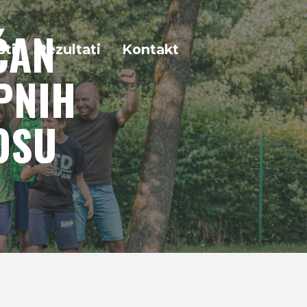
ČAN
sti
Rezultati
Kontakt
PNIH
OSU
NIH...