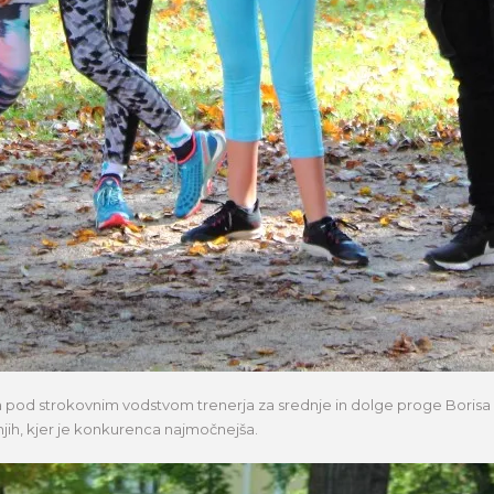
la pod strokovnim vodstvom trenerja za srednje in dolge proge Borisa 
njih, kjer je konkurenca najmočnejša.