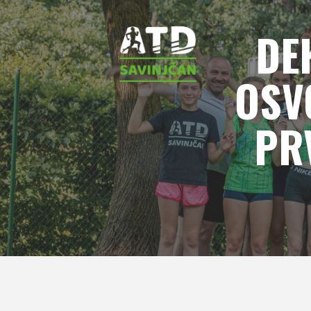
DE
OSV
PR
Hom