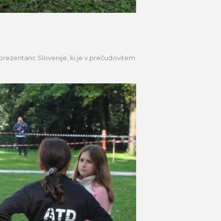
eprezentanc Slovenije, ki je v prečudovitem