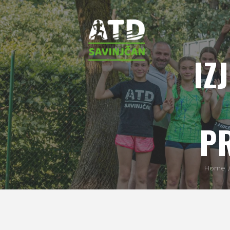
IZ
PR
Home