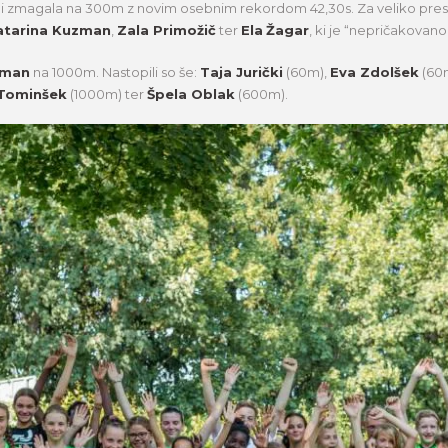
 zmagala na 300m z novim osebnim rekordom 42,30s. Za veliko pres
atarina Kuzman
,
Zala Primožič
ter
Ela
Žagar
, ki je “nepričakovan
zman
na 1000m. Nastopili so še:
Taja Jurički
(60m),
Eva Zdolšek
(60
 Tominšek
(1000m) ter
Špela Oblak
(600m).