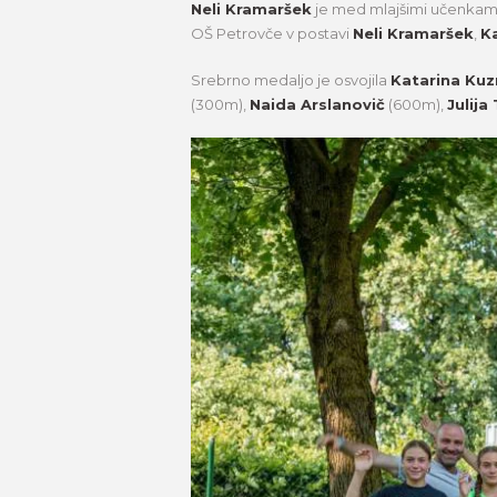
Neli Kramaršek
je med mlajšimi učenkami
OŠ Petrovče v postavi
Neli Kramaršek
,
K
Srebrno medaljo je osvojila
Katarina Ku
(300m),
Naida Arslanovič
(600m),
Julija