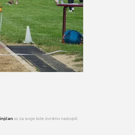
injčan
so za svoje šole izvrstno nastopili.