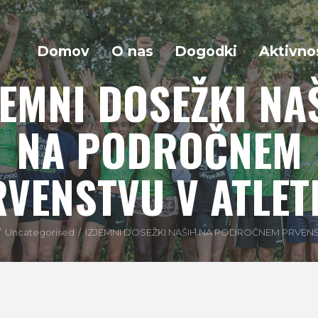
Domov
O nas
Dogodki
Aktivno
JEMNI DOSEŽKI NA
NA PODROČNEM
VENSTVU V ATLET
Uncategorised
IZJEMNI DOSEŽKI NAŠIH NA PODROČNEM PRVENST