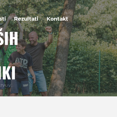
sti
Rezultati
Kontakt
ŠIH
IKI
VU V...