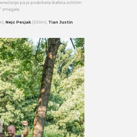
enečenje pa je poskrbela štafeta 4x100m
o” zmagala.
m),
Nejc Pesjak
(300m),
Tian Justin