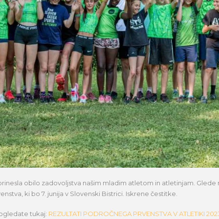
 prinesla obilo zadovoljstva našim mladim atletom in atletinjam. Glede 
tva, ki bo 7. junija v Slovenski Bistrici. Iskrene čestitke.
pogledate tukaj:
REZULTATI PODROČNEGA PRVENSTVA V ATLETIKI 202