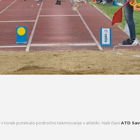
e v torek potekalo področno tekmovanje v atletiki. Naši člani
ATD Sav