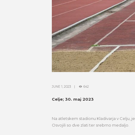
JUNE 1, 2023
642
Celje; 30. maj 2023
Na atletskem stadionu Kladivarja v Celju, j
Osvojili so dve zlati ter srebrno medaljo.