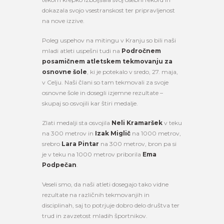
dokazala svojo vsestranskost ter pripravljenost
na nove izzive.
Poleg uspehov na mitingu v Kranju so bili naši
mladi atleti uspešni tudi na
Področnem
posamičnem atletskem tekmovanju za
osnovne šole
, ki je potekalo v sredo, 27. maja,
v Celju. Naši člani so tam tekmovali za svoje
osnovne šole in dosegli izjemne rezultate –
skupaj so osvojili kar štiri medalje.
Zlati medalji sta osvojila
Neli Kramaršek
v teku
na 300 metrov in
Izak Miglič
na 1000 metrov,
srebro
Lara Pintar
na 300 metrov, bron pa si
je v teku na 1000 metrov priborila
Ema
Podpečan
.
Veseli smo, da naši atleti dosegajo tako vidne
rezultate na različnih tekmovanjih in
disciplinah, saj to potrjuje dobro delo društva ter
trud in zavzetost mladih športnikov.