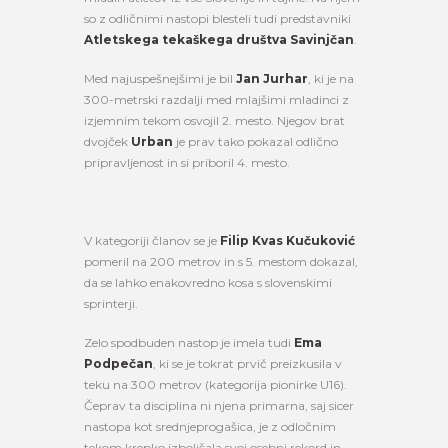
so z odličnimi nastopi blesteli tudi predstavniki
Atletskega tekaškega društva Savinjčan
.
Med najuspešnejšimi je bil
Jan Jurhar
, ki je na
300-metrski razdalji med mlajšimi mladinci z
izjemnim tekom osvojil 2. mesto. Njegov brat
dvojček
Urban
je prav tako pokazal odlično
pripravljenost in si priboril 4. mesto.
V kategoriji članov se je
Filip Kvas Kučuković
pomeril na 200 metrov in s 5. mestom dokazal,
da se lahko enakovredno kosa s slovenskimi
sprinterji.
Zelo spodbuden nastop je imela tudi
Ema
Podpečan
, ki se je tokrat prvič preizkusila v
teku na 300 metrov (kategorija pionirke U16).
Čeprav ta disciplina ni njena primarna, saj sicer
nastopa kot srednjeprogašica, je z odločnim
tekom krepko izboljšala svoj osebni rekord in