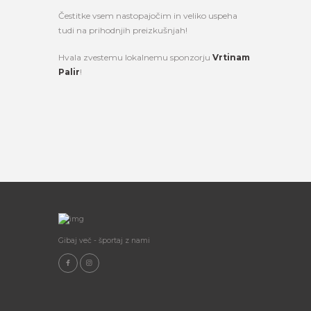
Čestitke vsem nastopajočim in veliko uspeha
tudi na prihodnjih preizkušnjah!
Hvala zvestemu lokalnemu sponzorju
Vrtinam
Palir
!
Gibaj več - športaj z nami