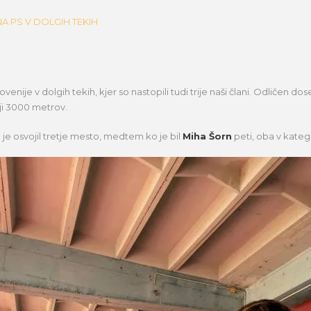
enije v dolgih tekih, kjer so nastopili tudi trije naši člani. Odličen do
lji 3000 metrov.
č
je osvojil tretje mesto, medtem ko je bil
Miha Šorn
peti, oba v katego