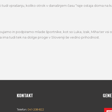
tudi vprašanju, koliko otrok v današnjem času “raje ostaja doma na k
amo in podpiramo mlade športnike, kot so Luka, Izak, Miha ter vsi ostali
da ima tudi tek na dolge proge v Sloveniji še vedno prihodnost.
KONTAKT
GENE
Telefon:
041-208-822