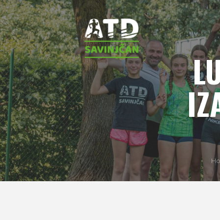
L
IZ
H