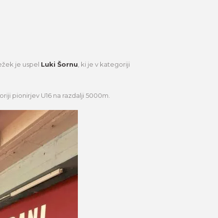
sežek je uspel
Luki Šornu
, ki je v kategoriji
riji pionirjev U16 na razdalji 5000m.