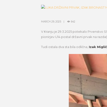
MARCH 29, 2025
642
V Kranju je 29.3.2025 potekalo Prvenstvo Slov
pionirjev U14 postal državni prvak na razda
Tudi ostala dva sta bila odlična,
Izak Migli