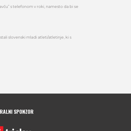
avču” s telefonom v roki, namesto da bi se
 slovenski mladi atleti/atletinje, ki s
RALNI SPONZOR