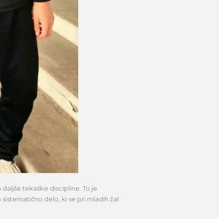
aljše tekaške discipline. To je
sistematično delo, ki se pri mladih žal