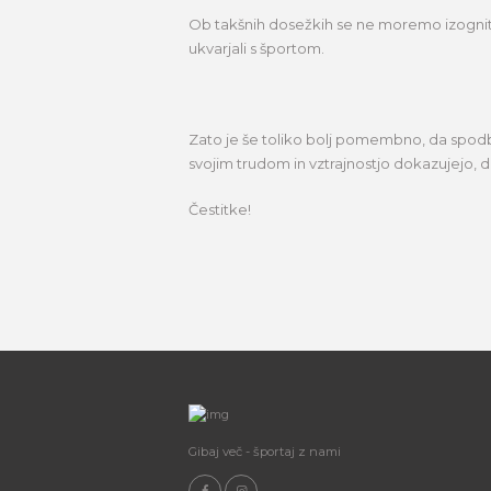
Ob takšnih dosežkih se ne moremo izogniti 
ukvarjali s športom.
Zato je še toliko bolj pomembno, da spodbuj
svojim trudom in vztrajnostjo dokazujejo, 
Čestitke!
Gibaj več - športaj z nami