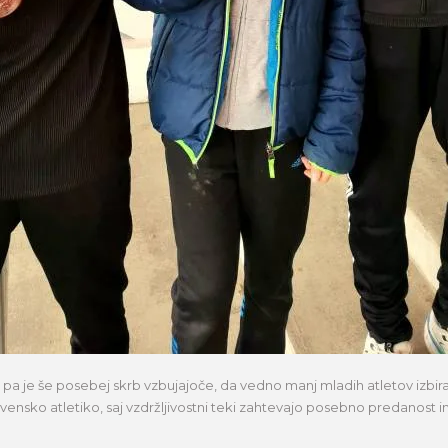
a je še posebej skrb vzbujajoče, da vedno manj mladih atletov izbira d
ensko atletiko, saj vzdržljivostni teki zahtevajo posebno predanost in 