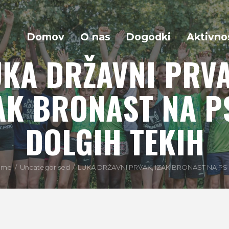
Domov
O nas
Dogodki
Aktivno
UKA DRŽAVNI PRVA
AK BRONAST NA P
DOLGIH TEKIH
ome
Uncategorised
LUKA DRŽAVNI PRVAK, IZAK BRONAST NA PS V