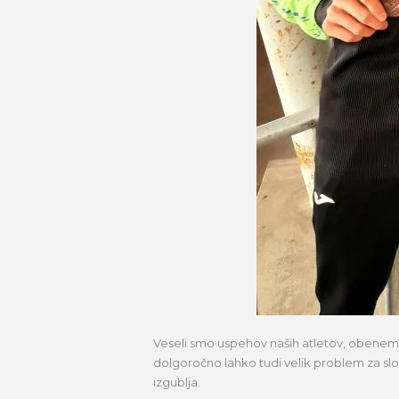
Veseli smo uspehov naših atletov, obenem p
dolgoročno lahko tudi velik problem za slov
izgublja.