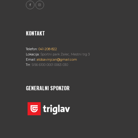
KONTAKT
Telefon:
041-208-822
Lokacija:
Športni park Žalec, Mestni trg 3
Email:
atdsavinjcan@gmail.com
Trr:
SI56 6100 0001 0063 030
GENERALNI SPONZOR