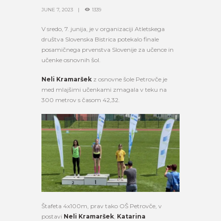
JUNE 7, 2023
1339
V sredo, 7. junija, je v organizaciji Atletskega
društva Slovenska Bistrica potekalo finale
posamičnega prvenstva Slovenije za učence in
učenke osnovnih šol.
Neli Kramaršek
z osnovne šole Petrovče je
med mlajšimi učenkami zmagala v teku na
300 metrov s časom 42,32.
Štafeta 4x100m, prav tako OŠ Petrovče, v
postavi
Neli Kramaršek
,
Katarina