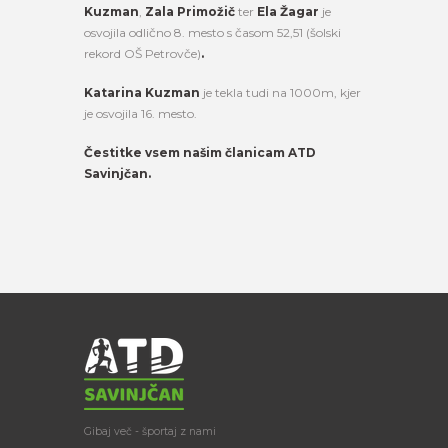
Kuzman
,
Zala Primožič
ter
Ela
Žagar
je
osvojila odlično 8. mesto s časom 52,51 (šolski
rekord OŠ Petrovče)
.
Katarina Kuzman
je tekla tudi na 1000m, kjer
je osvojila 16.
mesto.
Čestitke vsem našim članicam ATD
Savinjčan.
Gibaj več - športaj z nami