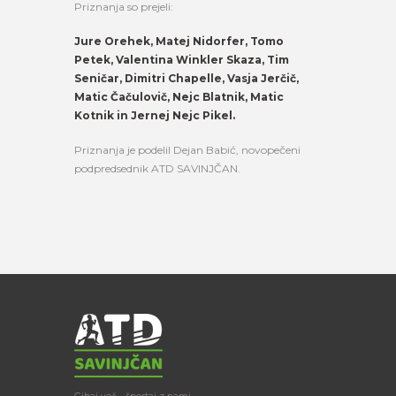
Priznanja so prejeli:
Jure Orehek, Matej Nidorfer, Tomo
Petek, Valentina Winkler Skaza, Tim
Seničar, Dimitri Chapelle, Vasja Jerčič,
Matic Čačulovič, Nejc Blatnik, Matic
Kotnik in Jernej Nejc Pikel.
Priznanja je podelil Dejan Babić, novopečeni
podpredsednik ATD SAVINJČAN.