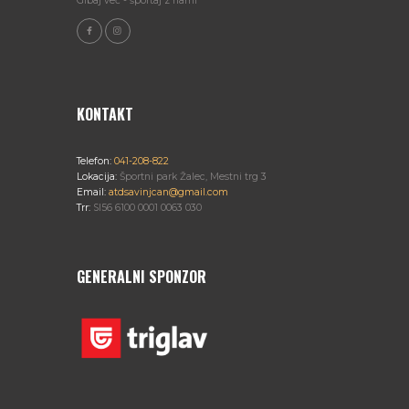
Gibaj več - športaj z nami
KONTAKT
Telefon:
041-208-822
Lokacija:
Športni park Žalec, Mestni trg 3
Email:
atdsavinjcan@gmail.com
Trr:
SI56 6100 0001 0063 030
GENERALNI SPONZOR