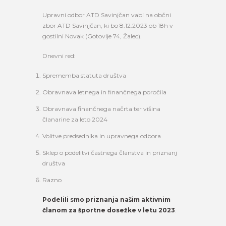
Upravni odbor ATD Savinjčan vabi na občni
zbor ATD Savinjčan, ki bo 8.12.2023 ob 18h v
gostilni Novak (Gotovlje 74, Žalec).
Dnevni red:
Sprememba statuta društva
Obravnava letnega in finančnega poročila
Obravnava finančnega načrta ter višina
članarine za leto 2024
Volitve predsednika in upravnega odbora
Sklep o podelitvi častnega članstva in priznanj
društva
Razno
Podelili smo priznanja našim aktivnim
članom za športne dosežke v letu 2023
.