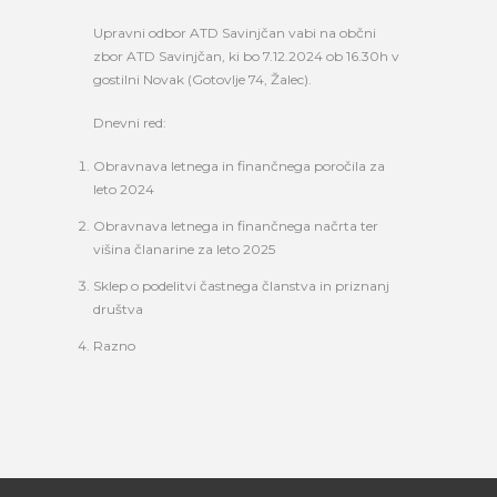
Upravni odbor ATD Savinjčan vabi na občni
zbor ATD Savinjčan, ki bo 7.12.2024 ob 16.30h v
gostilni Novak (Gotovlje 74, Žalec).
Dnevni red:
Obravnava letnega in finančnega poročila za
leto 2024
Obravnava letnega in finančnega načrta ter
višina članarine za leto 2025
Sklep o podelitvi častnega članstva in priznanj
društva
Razno