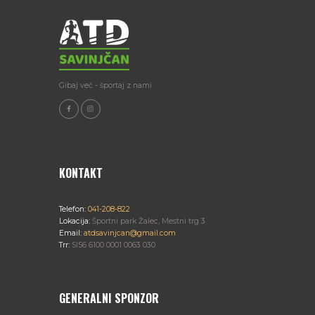
Gibaj več - športaj z nami
KONTAKT
Telefon:
041-208-822
Lokacija:
Športni park Žalec, Mestni trg 3
Email:
atdsavinjcan@gmail.com
Trr:
SI56 6100 0001 0063 030
GENERALNI SPONZOR