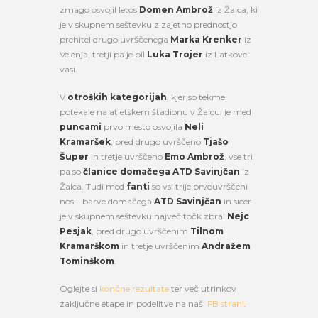
zmago osvojil letos
Domen Ambrož
iz Žalca, ki
je v skupnem seštevku z zajetno prednostjo
prehitel drugo uvrščenega
Marka Krenker
iz
Velenja, tretji pa je bil
Luka Trojer
iz Latkove
vasi.
V
otroških kategorijah
, kjer so tekme
potekale na atletskem štadionu v Žalcu, je med
puncami
prvo mesto osvojila
Neli
Kramaršek
, pred drugo uvrščeno
Tjašo
Šuper
in tretje uvrščeno
Emo Ambrož
, vse tri
pa so
članice domačega ATD Savinjčan
iz
Žalca. Tudi med
fanti
so vsi trije prvouvrščeni
nosili barve domačega
ATD Savinjčan
in sicer
je v skupnem seštevku največ točk zbral
Nejc
Pesjak
, pred drugo uvrščenim
Tilnom
Kramarškom
in tretje uvrščenim
Andražem
Tominškom
.
Oglejte si
končne rezultate
ter več utrinkov
zaključne etape in podelitve na naši
FB strani
.