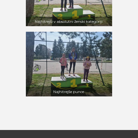
Najhitrejši v absolutni ženski kategoriji.
Najhitrejše punce.