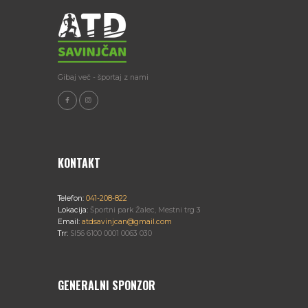
Gibaj več - športaj z nami
KONTAKT
Telefon:
041-208-822
Lokacija:
Športni park Žalec, Mestni trg 3
Email:
atdsavinjcan@gmail.com
Trr:
SI56 6100 0001 0063 030
GENERALNI SPONZOR