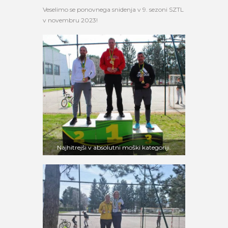
Veselimo se ponovnega snidenja v 9. sezoni SZTL
v novembru 2023!
Najhitrejši v absolutni moški kategoriji.