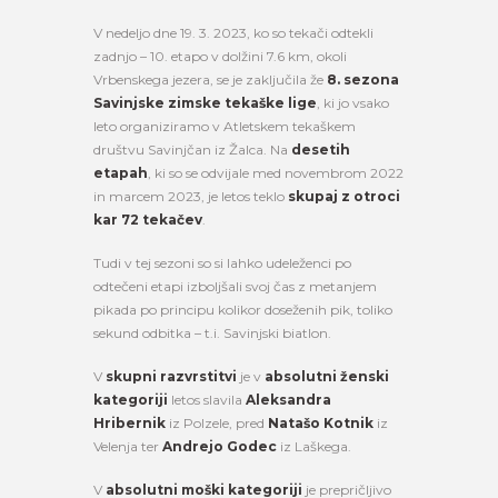
V nedeljo dne 19. 3. 2023, ko so tekači odtekli
zadnjo – 10. etapo v dolžini 7.6 km, okoli
Vrbenskega jezera, se je zaključila že
8. sezona
Savinjske zimske tekaške lige
, ki jo vsako
leto organiziramo v Atletskem tekaškem
društvu Savinjčan iz Žalca. Na
desetih
etapah
, ki so se odvijale med novembrom 2022
in marcem 2023, je letos teklo
skupaj z otroci
kar 72 tekačev
.
Tudi v tej sezoni so si lahko udeleženci po
odtečeni etapi izboljšali svoj čas z metanjem
pikada po principu kolikor doseženih pik, toliko
sekund odbitka – t.i. Savinjski biatlon.
V
skupni razvrstitvi
je v
absolutni ženski
kategoriji
letos slavila
Aleksandra
Hribernik
iz Polzele, pred
Natašo Kotnik
iz
Velenja ter
Andrejo Godec
iz Laškega.
V
absolutni moški kategoriji
je prepričljivo