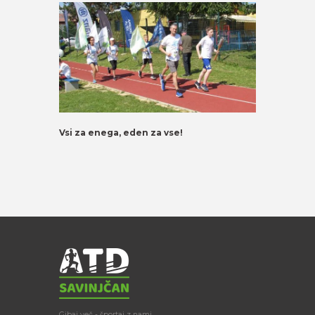
Vsi za enega, eden za vse!
Gibaj več - športaj z nami