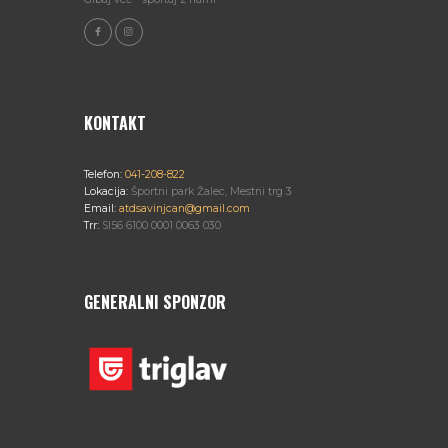
KONTAKT
Telefon:
041-208-822
Lokacija:
Športni park Žalec, Mestni trg 3
Email:
atdsavinjcan@gmail.com
Trr:
SI56 6100 0001 0063 030
GENERALNI SPONZOR