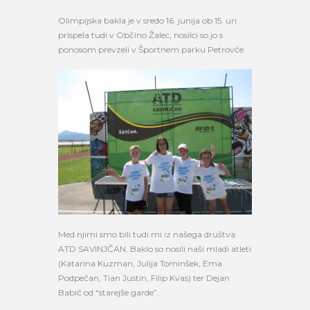
Olimpijska bakla je v sredo 16. junija ob 15. uri
prispela tudi v Občino Žalec, nosilci so jo s
ponosom prevzeli v Športnem parku Petrovče.
Med njimi smo bili tudi mi iz našega društva
ATD SAVINJČAN. Baklo so nosili naši mladi atleti
(Katarina Kuzman, Julija Tominšek, Ema
Podpečan, Tian Justin, Filip Kvas) ter Dejan
Babić od “starejše garde”.