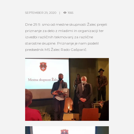
SEPTEMBER 29, 2020
1666
Dne 29.9. smo od mestne skupnosti Žalec prejeli
priznanje za delo z mladimi in organizaciji ter
izvedbi različnih tekmovanj za različne
starostne skupine. Priznanje je nam podelil
predsednik MS Žalec Rado Gašparič.