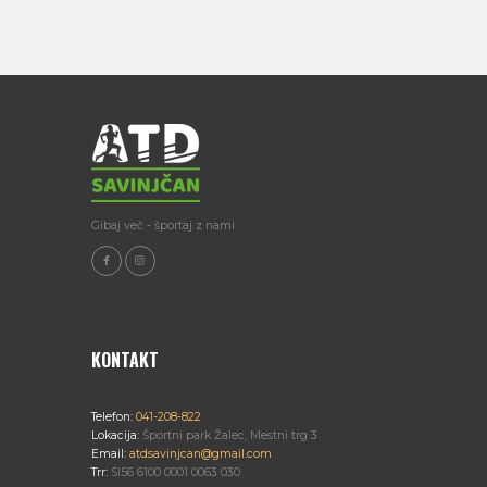
Gibaj več - športaj z nami
KONTAKT
Telefon:
041-208-822
Lokacija:
Športni park Žalec, Mestni trg 3
Email:
atdsavinjcan@gmail.com
Trr:
SI56 6100 0001 0063 030