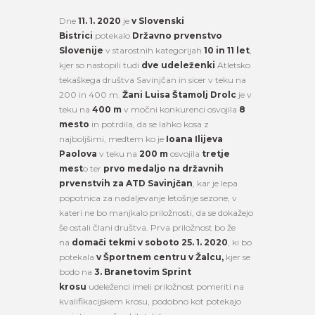
Dne
11. 1. 2020
je
v Slovenski
Bistrici
potekalo
Državno prvenstvo
Slovenije
v starostnih kategorijah
10 in 11 let
,
kjer so nastopili tudi
dve udeleženki
Atletsko
tekaškega društva Savinjčan in sicer v teku na
200 in 400 m.
Žani Luisa Štamolj Drolc
je v
teku na
400 m
v močni konkurenci osvojila
8
mesto
in potrdila, da se lahko kosa z
najboljšimi, medtem ko je
Ioana Ilijeva
Paolova
v teku na
200 m
osvojila
tretje
mest
o ter
prvo medaljo na državnih
prvenstvih za ATD Savinjčan
, kar je lepa
popotnica za nadaljevanje letošnje sezone, v
kateri ne bo manjkalo priložnosti, da se dokažejo
še ostali člani društva. Prva priložnost bo že
na
domači tekmi v soboto 25. 1. 2020
, ki bo
potekala
v Športnem centru v Žalcu,
kjer se
bodo na
3. Branetovim Sprint
krosu
udeleženci imeli priložnost pomeriti na
kvalifikacijskem krosu, podobno kot potekajo