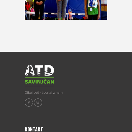
Gibaj več - športaj z nami
KONTAKT