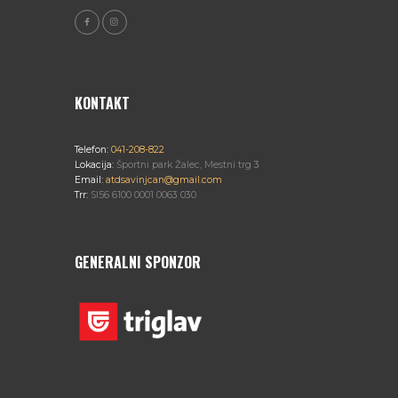
KONTAKT
Telefon:
041-208-822
Lokacija:
Športni park Žalec, Mestni trg 3
Email:
atdsavinjcan@gmail.com
Trr:
SI56 6100 0001 0063 030
GENERALNI SPONZOR