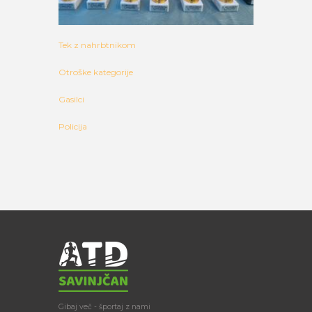
Tek z nahrbtnikom
Otroške kategorije
Gasilci
Policija
Gibaj več - športaj z nami