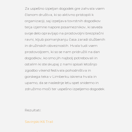
Za uspešno izpeljan dogodek gre zahvala vsem
članom društva, ki so aktivno pristopili k
organizaciji, saj izpeljava tovrstnih dogodkov
terja izjemne napore posameznikov, ki seveda
svoje delo opravljajo na prostovoljni brezplačni
ravni, kljub pomanjkanju časa zaradi službenih
in družinskih obveznostih. Hvala tudi vsem
prostovoljcem, ki so se nam pridružili na dan
dogodkov, ko smo jih najbolj potrebovali in
ostalim ki ste skupaj z nami spisali letošnjo
zgodbo vikend festivala pohodništva in
gorskega teka v Limberku iskrena hvala in
upamo, da se naslednje letu spet snidemo in
združimo moči ter uspešno izpeljemo dogodek.
Rezultati:
Savinjski K6 Trail