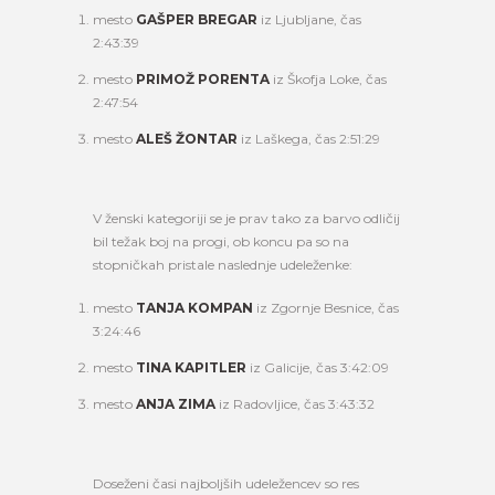
mesto
GAŠPER BREGAR
iz Ljubljane, čas
2:43:39
mesto
PRIMOŽ PORENTA
iz Škofja Loke, čas
2:47:54
mesto
ALEŠ ŽONTAR
iz Laškega, čas 2:51:29
V ženski kategoriji se je prav tako za barvo odličij
bil težak boj na progi, ob koncu pa so na
stopničkah pristale naslednje udeleženke:
mesto
TANJA KOMPAN
iz Zgornje Besnice, čas
3:24:46
mesto
TINA KAPITLER
iz Galicije, čas 3:42:09
mesto
ANJA ZIMA
iz Radovljice, čas 3:43:32
Doseženi časi najboljših udeležencev so res