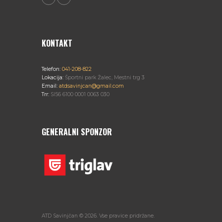
KONTAKT
Telefon:
041-208-822
Lokacija:
Športni park Žalec, Mestni trg 3
Email:
atdsavinjcan@gmail.com
Trr:
SI56 6100 0001 0063 030
GENERALNI SPONZOR
ATD Savinjčan © 2026. Vse pravice pridržane.