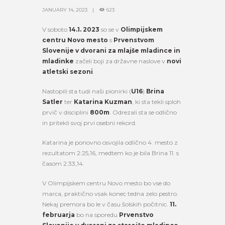
JANUARY 14, 2023
623
V soboto
14.1. 2023
so se v
Olimpijskem
centru Novo mesto
s
Prvenstvom
Slovenije v dvorani za mlajše mladince in
mladinke
začeli boji za državne naslove v
novi
atletski sezoni
.
Nastopili sta tudi naši pionirki (
U16
)
Brina
Satler
ter
Katarina Kuzman
, ki sta tekli sploh
prvič v disciplini
800m
. Odrezali sta se odlično
in pritekli svoj prvi osebni rekord.
Katarina je ponovno osvojila odlično 4. mesto z
rezultatom 2:25,16, medtem ko je bila Brina 11. s
časom 2:33,14.
V Olimpijskem centru Novo mesto bo vse do
marca, praktično vsak konec tedna zelo pestro.
Nekaj premora bo le v času šolskih počitnic.
11.
februarja
bo na sporedu
Prvenstvo