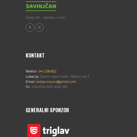
Gibaj več - športaj z nami
KONTAKT
Telefon:
041-208-822
Lokacija:
Športni park Žalec, Mestni trg 3
Email:
atdsavinjcan@gmail.com
Trr:
SI56 6100 0001 0063 030
GENERALNI SPONZOR