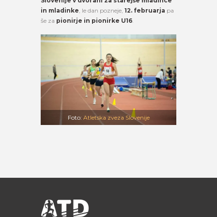
Slovenije v dvorani za starejše mladince
in mladinke
, le dan pozneje,
12. februarja
pa
še za
pionirje in pionirke U16
.
Foto:
Atletska zveza Slovenije