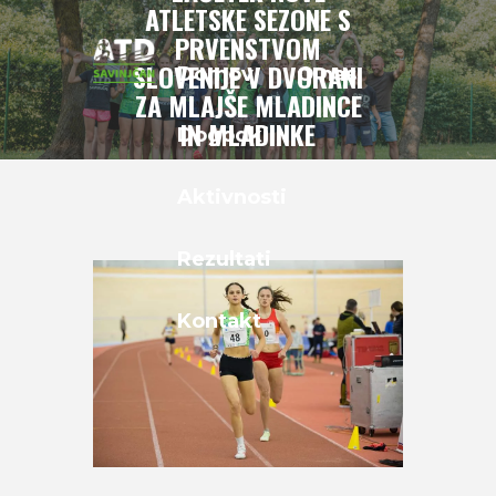
ATLETSKE SEZONE S
PRVENSTVOM
SLOVENIJE V DVORANI
Domov
O nas
ZA MLAJŠE MLADINCE
IN MLADINKE
Dogodki
Home
Uncategorised
Začetek nove atletske sezone s
Aktivnosti
prvenstvom...
Rezultati
Kontakt