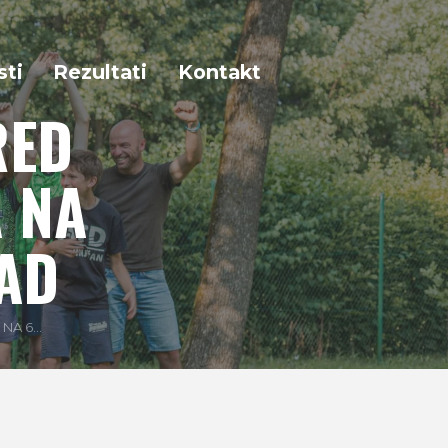
sti
Rezultati
Kontakt
RED
 NA
ZAD
A 6...