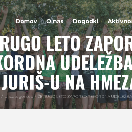
Domov
O nas
Dogodki
Aktivno
 RUGO LETO ZAPO
KORDNA UDELEŽBA
 JURIŠ-U NA HME
Uncategorised
ŽE RUGO LETO ZAPORED REKORDNA UDELEŽBA N