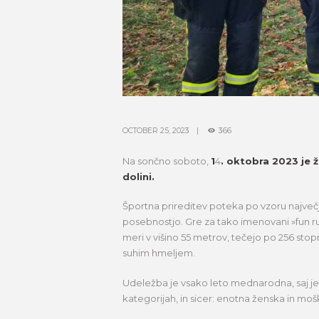
OCTOBER 25, 2023
366
Na sončno soboto,
1
4
. oktobra 2023 je 
dolini.
Športna prireditev poteka po vzoru največj
posebnostjo. Gre za tako imenovani »fun run«
meri v višino 55 metrov, tečejo po 256 stop
suhim hmeljem.
Udeležba je vsako leto mednarodna, saj je 
kategorijah, in sicer: enotna ženska in mošk