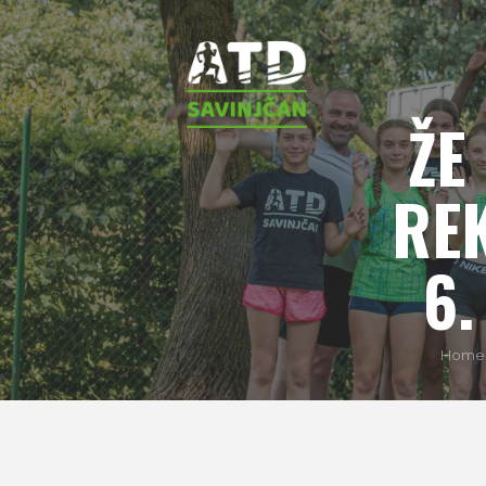
ŽE
RE
6.
Home