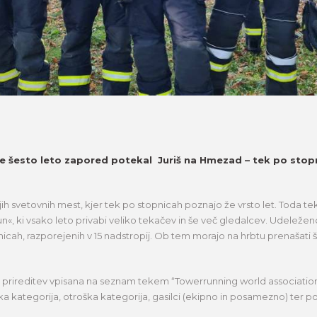
že šesto leto zapored potekal Juriš na Hmezad – tek po stopni
ih svetovnih mest, kjer tek po stopnicah poznajo že vrsto let. Toda t
, ki vsako leto privabi veliko tekačev in še več gledalcev. Udeleženci n
nicah, razporejenih v 15 nadstropij. Ob tem morajo na hrbtu prenašati 
prireditev vpisana na seznam tekem “Towerrunning world association”. 
a kategorija, otroška kategorija, gasilci (ekipno in posamezno) ter poli